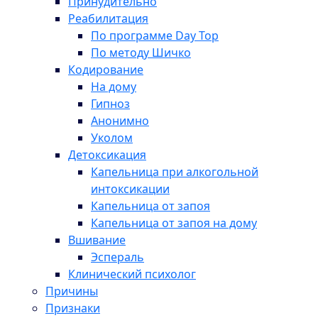
Принудительно
Реабилитация
По программе Day Top
По методу Шичко
Кодирование
На дому
Гипноз
Анонимно
Уколом
Детоксикация
Капельница при алкогольной
интоксикации
Капельница от запоя
Капельница от запоя на дому
Вшивание
Эспераль
Клинический психолог
Причины
Признаки