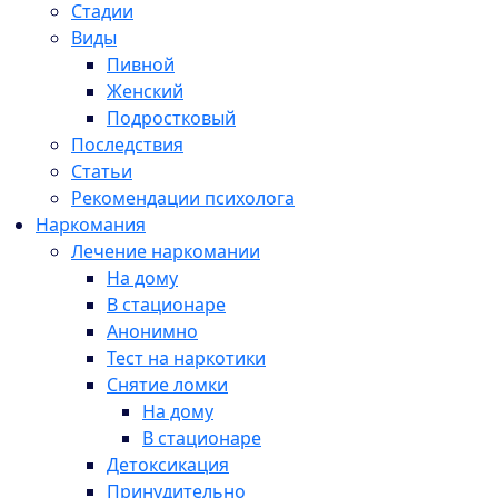
Стадии
Виды
Пивной
Женский
Подростковый
Последствия
Статьи
Рекомендации психолога
Наркомания
Лечение наркомании
На дому
В стационаре
Анонимно
Тест на наркотики
Снятие ломки
На дому
В стационаре
Детоксикация
Принудительно