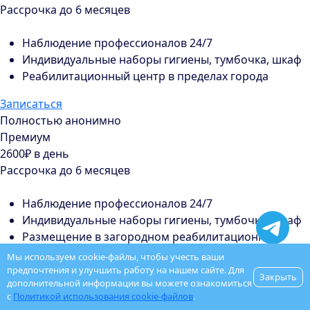
Рассрочка до 6 месяцев
Наблюдение профессионалов 24/7
Индивидуальные наборы гигиены, тумбочка, шкаф
Реабилитационный центр в пределах города
Записаться
Полностью анонимно
Премиум
2600₽
в день
Рассрочка до 6 месяцев
Наблюдение профессионалов 24/7
Индивидуальные наборы гигиены, тумбочка, шкаф
Размещение в загородном реабилитационном
центре в заповедной зоне
Мы используем cookie-файлы, чтобы учесть ваши
предпочтения и улучшить работу на нашем сайте. Для
Закрыть
Записаться
дополнительной информации вы можете ознакомиться
Полностью анонимно
с
Политикой использования cookie-файлов
.