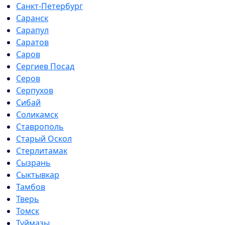
Санкт-Петербург
Саранск
Сарапул
Саратов
Саров
Сергиев Посад
Серов
Серпухов
Сибай
Соликамск
Ставрополь
Старый Оскол
Стерлитамак
Сызрань
Сыктывкар
Тамбов
Тверь
Томск
Туймазы