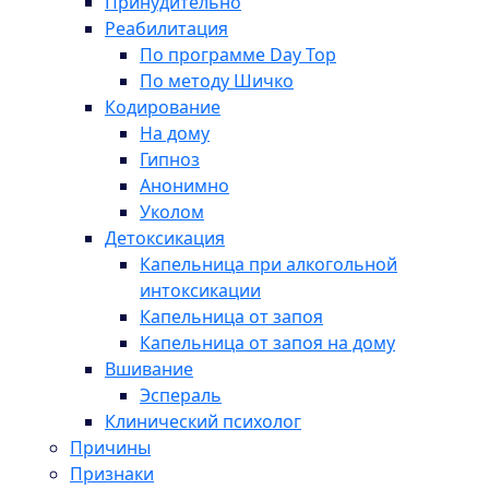
Принудительно
Реабилитация
По программе Day Top
По методу Шичко
Кодирование
На дому
Гипноз
Анонимно
Уколом
Детоксикация
Капельница при алкогольной
интоксикации
Капельница от запоя
Капельница от запоя на дому
Вшивание
Эспераль
Клинический психолог
Причины
Признаки