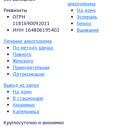
алкоголизма
Реквизиты
На дому
ОГРН
Эспераль
1181690092011
Гипноз
ИНН 164806195402
Вшивание
Лечение алкоголизма
По методу Шичко
Пивного
Женского
Принудительная
Детоксикация
Вывод из запоя
На дому
В стационаре
Анонимно
Капельница
Круглосуточно и анонимно