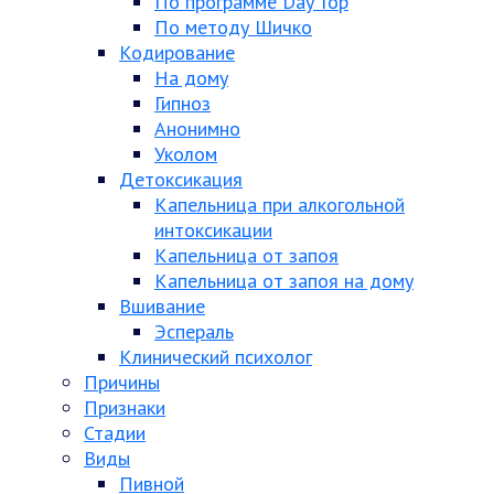
По программе Day Top
По методу Шичко
Кодирование
На дому
Гипноз
Анонимно
Уколом
Детоксикация
Капельница при алкогольной
интоксикации
Капельница от запоя
Капельница от запоя на дому
Вшивание
Эспераль
Клинический психолог
Причины
Признаки
Стадии
Виды
Пивной