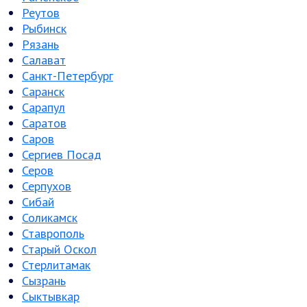
Реутов
Рыбинск
Рязань
Салават
Санкт-Петербург
Саранск
Сарапул
Саратов
Саров
Сергиев Посад
Серов
Серпухов
Сибай
Соликамск
Ставрополь
Старый Оскол
Стерлитамак
Сызрань
Сыктывкар