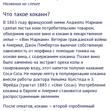
Названия на сленге
Что такое кокаин?
В 1863 году французский химик Анджело Мариани
сделал листья коки потребительским товаром,
объединив красное вино и кокаин в лекарственное
зелье — «Вин Мариани». Ветеран гражданской войны
в Америке, Джон Пембертон вылечил собственную
зависимость от морфина с помощью тоника на
основе вина, с содержанием кокаина. Позже вино
было заменено на экстракт ореха колы и
газированную воду, этот напиток получил название
Coca-Cola. Не малую лепту в популяризацию кокаина
внесли работы доктора Уильяма Холстеда и З.
Фрейда (трактат 1885 г. «Uber Coca»). Употребление
кокаина в Европе и Америке становится широко
распространенным явлением.
После опиатов, кокаин — второй «проблемный