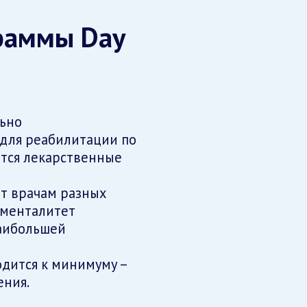
раммы Day
льно
 для реабилитации по
тся лекарственные
ет врачам разных
 менталитет
наибольшей
одится к минимуму –
ения.