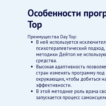
Особенности прог
Top
Преимущества Day Top:
В ней используется исключите
психотерапевтический подход,
методики Дейтоп не использую
средства.
Высокая адаптивность позволя
стран изменять программу под
окружающих, чтобы добиться 
эффективности.
В этой методике роль врача св
запускается процесс самоисцел