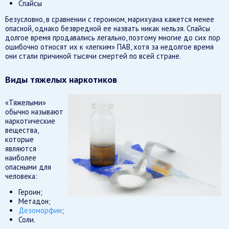
Спайсы
Безусловно, в сравнении с героином, марихуана кажется менее
опасной, однако безвредной ее назвать никак нельзя. Спайсы
долгое время продавались легально, поэтому многие до сих пор
ошибочно относят их к «легким» ПАВ, хотя за недолгое время
они стали причиной тысячи смертей по всей стране.
Виды тяжелых наркотиков
«Тяжелыми»
обычно называют
наркотические
вещества,
которые
являются
наиболее
опасными для
человека:
Героин;
Метадон;
Дезоморфин
;
Соли.