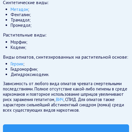
Синтетические виды:
Метадон
;
Фенталин;
Трамадол;
Промедол;
Растительные виды:
Морфин;
Кодеин;
Виды опиатов, синтезированных на растительной основе:
Героин
;
Гидроморфин;
Дигидроксикодеин.
Зависимость от любого вида опиатов чревата смертельными
последствиями. Полное отсутствие какой-либо гигиены в среде
наркоманов и повторное использование шприцов увеличивают
риск заражения гепатитом,
ВИЧ
, СПИД. Для опиатов также
характерен сильнейший абстинентный синдром (ломка) среди
всех существующих видов наркотиков.