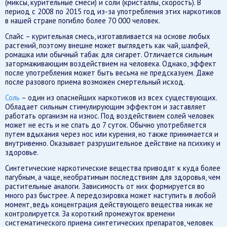
(миксы, курительные смеси) и соли (кристаллы, скорость). В
период с 2008 по 2015 год из-за употребления этих наркотиков
в нашей стране погибло более 70 000 человек.
Спайс – курительная смесь, изготавливается на основе любых
растений, поэтому внешне может выглядеть как чай, шалфей,
ромашка или обычный табак для сигарет. Отличается сильным
затормаживающим воздействием на человека. Однако, эффект
после употребления может быть весьма не предсказуем. Даже
после разового приема возможен смертельный исход.
Соль
– один из опаснейших наркотиков из всех существующих.
Обладает сильным стимулирующим эффектом и заставляет
работать организм на износ. Под воздействием солей человек
может не есть и не спать до 7 суток. Обычно употребляется
путем вдыхания через нос или курения, но также принимается и
внутривенно. Оказывает разрушительное действие на психику и
здоровье.
Синтетические наркотические вещества приводят к куда более
пагубным, а чаще, необратимым последствиям для здоровья, чем
растительные аналоги. Зависимость от них формируется во
много раз быстрее. А передозировка может наступить в любой
момент, ведь концентрация действующего вещества никак не
контролируется. За короткий промежуток времени
систематического приема синтетических препаратов, человек