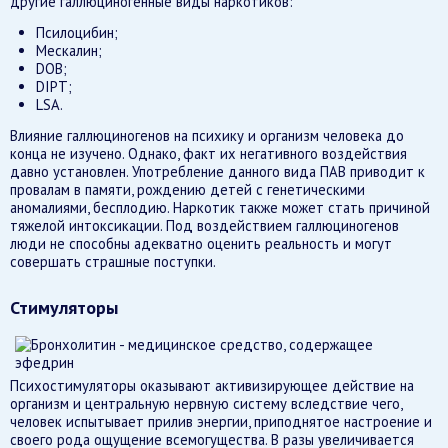
другие галлюциногенные виды наркотиков:
Псилоцибин;
Мескалин;
DOB;
DIPT;
LSA.
Влияние галлюциногенов на психику и организм человека до
конца не изучено. Однако, факт их негативного воздействия
давно установлен. Употребление данного вида ПАВ приводит к
провалам в памяти, рождению детей с генетическими
аномалиями, бесплодию. Наркотик также может стать причиной
тяжелой интоксикации. Под воздействием галлюциногенов
люди не способны адекватно оценить реальность и могут
совершать страшные поступки.
Стимуляторы
Психостимуляторы оказывают активизирующее действие на
организм и центральную нервную систему вследствие чего,
человек испытывает прилив энергии, приподнятое настроение и
своего рода ощущение всемогущества. В разы увеличивается