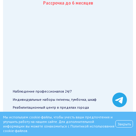
Рассрочка до 6 месяцев
Наблюдение профессионалов 24/7
Индивидуальные наборы гигиены, тумбочка, шкаф
Реабилитационный центр в пределах города
Мы используем cookie-файлы, чтобы учесть ваши предпочтения и
Записаться
улучшить работу на нашем сайте. Для дополнительной
Закрыть
информации вы можете ознакомиться с
Политикой использования
cookie-файлов
.
Полностью анонимно