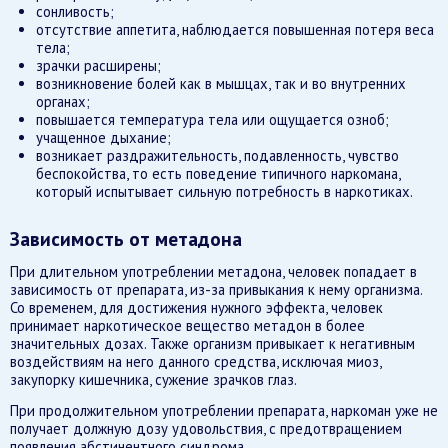
сонливость;
отсутствие аппетита, наблюдается повышенная потеря веса
тела;
зрачки расширены;
возникновение болей как в мышцах, так и во внутренних
органах;
повышается температура тела или ощущается озноб;
учащенное дыхание;
возникает раздражительность, подавленность, чувство
беспокойства, то есть поведение типичного наркомана,
который испытывает сильную потребность в наркотиках.
Зависимость от метадона
При длительном употреблении метадона, человек попадает в
зависимость от препарата, из-за привыкания к нему организма.
Со временем, для достижения нужного эффекта, человек
принимает наркотическое вещество метадон в более
значительных дозах. Также организм привыкает к негативным
воздействиям на него данного средства, исключая миоз,
закупорку кишечника, сужение зрачков глаз.
При продолжительном употреблении препарата, наркоман уже не
получает должную дозу удовольствия, с предотвращением
появления абстинентного синдрома.