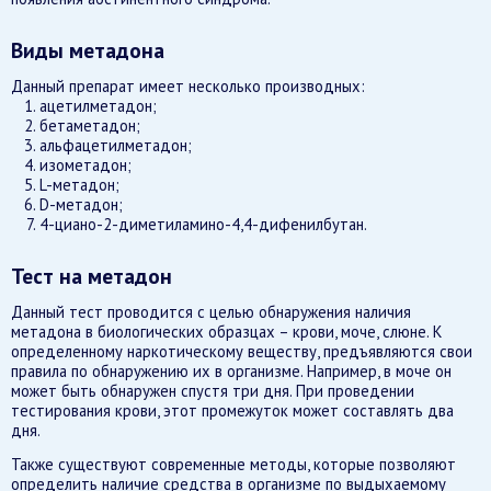
Виды метадона
Данный препарат имеет несколько производных:
ацетилметадон;
бетаметадон;
альфацетилметадон;
изометадон;
L-метадон;
D-метадон;
4-циано-2-диметиламино-4,4-дифенилбутан.
Тест на метадон
Данный тест проводится с целью обнаружения наличия
метадона в биологических образцах – крови, моче, слюне. К
определенному наркотическому веществу, предъявляются свои
правила по обнаружению их в организме. Например, в моче он
может быть обнаружен спустя три дня. При проведении
тестирования крови, этот промежуток может составлять два
дня.
Также существуют современные методы, которые позволяют
определить наличие средства в организме по выдыхаемому