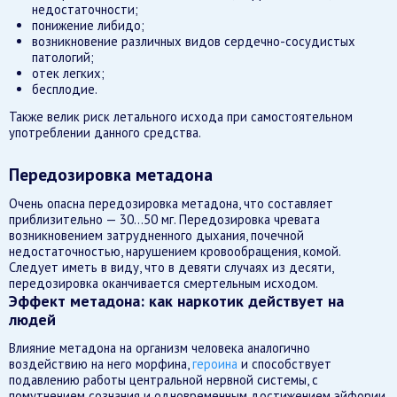
недостаточности;
понижение либидо;
возникновение различных видов сердечно-сосудистых
патологий;
отек легких;
бесплодие.
Также велик риск летального исхода при самостоятельном
употреблении данного средства.
Передозировка метадона
Очень опасна передозировка метадона, что составляет
приблизительно — 30…50 мг. Передозировка чревата
возникновением затрудненного дыхания, почечной
недостаточностью, нарушением кровообращения, комой.
Следует иметь в виду, что в девяти случаях из десяти,
передозировка оканчивается смертельным исходом.
Эффект метадона: как наркотик действует на
людей
Влияние метадона на организм человека аналогично
воздействию на него морфина,
героина
и способствует
подавлению работы центральной нервной системы, с
помутнением сознания и одновременным достижением эйфории,